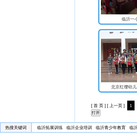
临沂一
北京红缨幼儿
[ 首 页 ]
[ 上一页 ]
1
热搜关键词
临沂拓展训练
临沂企业培训
临沂青少年教育
临